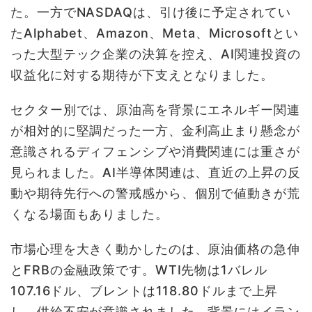
た。一方でNASDAQは、引け後に予定されてい
たAlphabet、Amazon、Meta、Microsoftとい
った大型テック企業の決算を控え、AI関連投資の
収益化に対する期待が下支えとなりました。
セクター別では、原油高を背景にエネルギー関連
が相対的に堅調だった一方、金利高止まり懸念が
意識されるディフェンシブや消費関連には重さが
見られました。AI半導体関連は、直近の上昇の反
動や期待先行への警戒感から、個別で値動きが荒
くなる場面もありました。
市場心理を大きく動かしたのは、原油価格の急伸
とFRBの金融政策です。WTI先物は1バレル
107.16ドル、ブレントは118.80ドルまで上昇
し、供給不安が意識されました。背景にはイラン