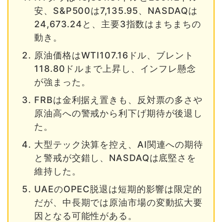
安、S&P500は7,135.95、NASDAQは
24,673.24と、主要3指数はまちまちの
動き。
原油価格はWTI107.16ドル、ブレント
118.80ドルまで上昇し、インフレ懸念
が強まった。
FRBは金利据え置きも、反対票の多さや
原油高への警戒から利下げ期待が後退し
た。
大型テック決算を控え、AI関連への期待
と警戒が交錯し、NASDAQは底堅さを
維持した。
UAEのOPEC脱退は短期的影響は限定的
だが、中長期では原油市場の変動拡大要
因となる可能性がある。