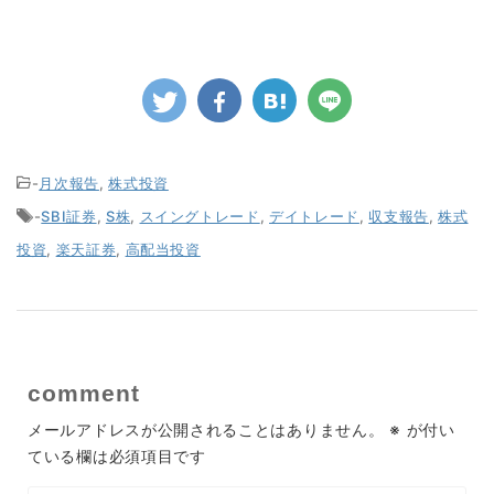
-
月次報告
,
株式投資
-
SBI証券
,
S株
,
スイングトレード
,
デイトレード
,
収支報告
,
株式
投資
,
楽天証券
,
高配当投資
comment
メールアドレスが公開されることはありません。
※
が付い
ている欄は必須項目です