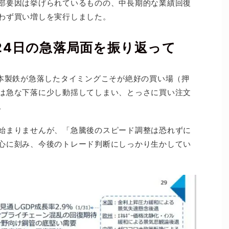
部要因は挙げられているものの、中長期的な業績回復
わず買い増しを実行しました。
24日の急落局面を振り返って
日本製鉄が急落したタイミングこそが絶好の買い場（押
は急な下落に少し動揺してしまい、とっさに買い注文
。
始まりませんが、「急騰後のスピード調整は恐れずに
心に刻み、今後のトレード判断にしっかり生かしてい