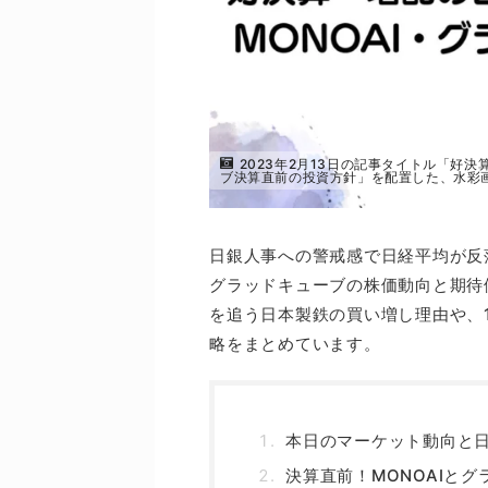
2023年2月13日の記事タイトル「好
ブ決算直前の投資方針」を配置した、水彩
日銀人事への警戒感で日経平均が反
グラッドキューブの株価動向と期待
を追う日本製鉄の買い増し理由や、
略をまとめています。
本日のマーケット動向と
決算直前！MONOAIと