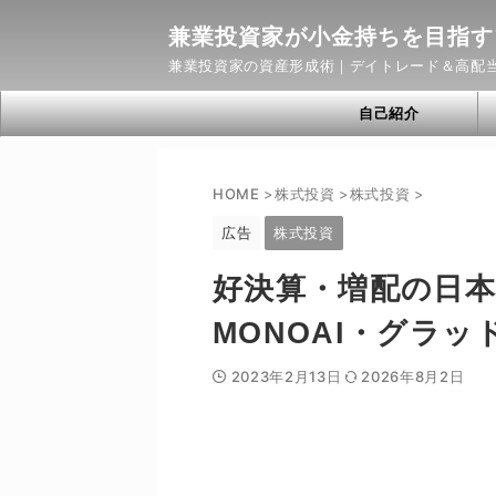
兼業投資家が小金持ちを目指す
兼業投資家の資産形成術｜デイトレード＆高配
自己紹介
HOME
>
株式投資
>
株式投資
>
広告
株式投資
好決算・増配の日
MONOAI・グラ
2023年2月13日
2026年8月2日