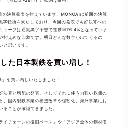
.0円（前日比-28円）と軟調な推移。
目の決算発表を控えています。MONOAIは前回の決算
て黒字転換を果たしており、今回の発表でも好決算への
ューブは通期黒字予想で進捗率76.4%となっていま
や控えめな印象です。明日どんな数字が出てくるの
いと思います。
表した日本製鉄を買い増し！
製鉄」を買い増しいたしました！
好決算と増配の発表、そしてそれに伴う力強い株価の
と、国内製鉄事業の構造改革や強靭化、海外事業にお
いることが確認できました。
ライチェーンの復旧ペース」や「アジア全体の鋼材価