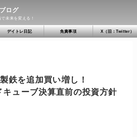
ブログ
当で未来を変える！
デイトレ日記
免責事項
X（旧：Twitter）
本製鉄を追加買い増し！
ッドキューブ決算直前の投資方針