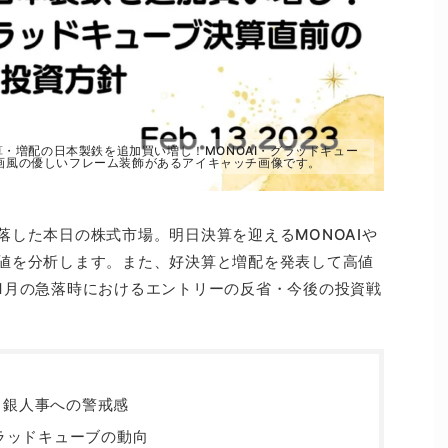
決算・増配の日本製鉄を追加買い増し！MONOAI・グラッドキュー
画風の優しいフレーム装飾があるアイキャッチ画像です。
落した本日の株式市場。明日決算を迎えるMONOAIや
値を分析します。また、好決算と増配を発表して高値
1月の急落時におけるエントリーの反省・今後の投資戦
日銀人事への警戒感
グラッドキューブの動向