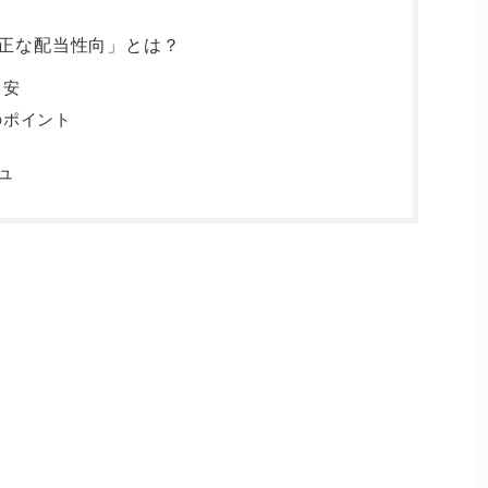
正な配当性向」とは？
目安
のポイント
ュ