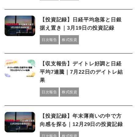
【投資記録】日経平均急落と日銀
据え置き｜3月19日の投資記録
日次報告
株式投資
【収支報告】デイトレ好調と日経
平均7連騰｜7月22日のデイトレ結
果
日次報告
株式投資
【投資記録】年末薄商いの中で方
向感を探る｜12月29日の投資記録
日次報告
株式投資