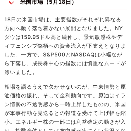
米国市場（5月18日）
18日の米国市場は、主要指数がそれぞれ異なる
方向へ動く落ち着かない展開となりました。NY
ダウは159.95ドル高と続伸し、景気敏感株やデ
ィフェンシブ銘柄への資金流入が下支えとなりま
した。一方で、S&P500とNASDAQは小幅なが
ら下落し、成長株中心の指数には慎重なムードが
漂いました。
相場を語るうえで欠かせないのが、中東情勢と原
油価格の振れ、そして金利動向です。原油はイラ
ン情勢の不透明感から一時上昇したものの、米国
が軍事行動を見送るとの報道を受けて上げ幅を縮
小。エネルギー株の一部には利益確定の動きが入
り、指数全体としては方向感が出にくい状況とな