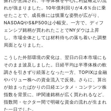
振れが意識され、半導体株を中心に利益確定の流
れが強まりました。10年債利回りが4.6％台に乗
せたことで、成長株には慎重な姿勢が広がり、
NASDAQやS&P500は小幅安。一方で、ディフ
ェンシブ銘柄が買われたことでNYダウは上昇
し、市場全体としては材料待ちの落ち着いた調整
局面となりました。
こうした外部環境の変化は、翌日の日本市場にも
そのまま波及しました。日経平均は半導体株の軟
調さを引きずり続落となった一方、TOPIXは金融
やバリュー株への資金流入で反発。さらに、算出
が始まったばかりの日経エンタメ・コンテンツ株
指数を背景に、IP関連銘柄が広く買われるなど、
指数間・セクター間で明確な資金の流れが生まれ
た一日でした。