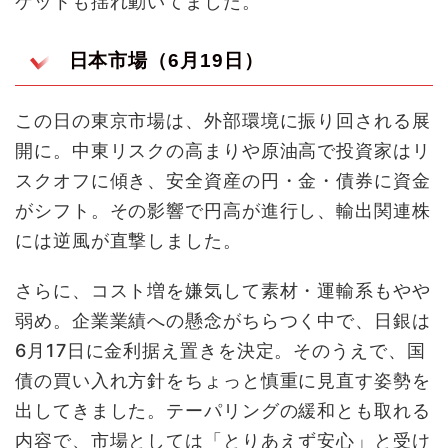
ケットも揺れ動いてました。
日本市場（6月19日）
この日の東京市場は、外部環境に振り回される展
開に。中東リスクの高まりや原油高で投資家はリ
スクオフに傾き、安全資産の円・金・債券に資金
がシフト。その影響で円高が進行し、輸出関連株
には逆風が直撃しました。
さらに、コスト増を嫌気して素材・運輸系もやや
弱め。企業業績への懸念がちらつく中で、日銀は
6月17日に金利据え置きを決定。そのうえで、国
債の買い入れ方針をちょっと慎重に見直す姿勢を
出してきました。テーパリングの緩和とも取れる
内容で、市場としては「とりあえず安心」と受け