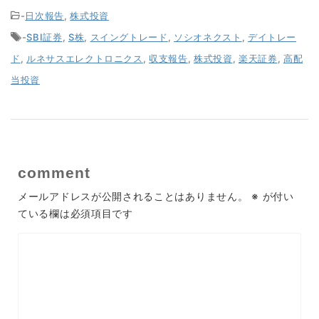
-
日次報告
,
株式投資
-
SBI証券
,
S株
,
スイングトレード
,
ソシオネクスト
,
デイトレー
ド
,
ルネサスエレクトロニクス
,
収支報告
,
株式投資
,
楽天証券
,
高配
当投資
comment
メールアドレスが公開されることはありません。
※
が付い
ている欄は必須項目です