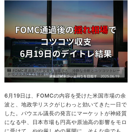
FOMC通過後の不安定な相場でも、冷静な分析とコツコツトレー
ドでプラス収支を確保した6月19日の記録。
6月19日は、FOMCの内容を受けた米国市場の余
波と、地政学リスクがじわっと効いてきた一日で
した。パウエル議長の発言にマーケットが神経質
になる中、日本市場も円高や原油高の影響をモロ
に受けて、やや厳しめの展開に。そんな中でも、