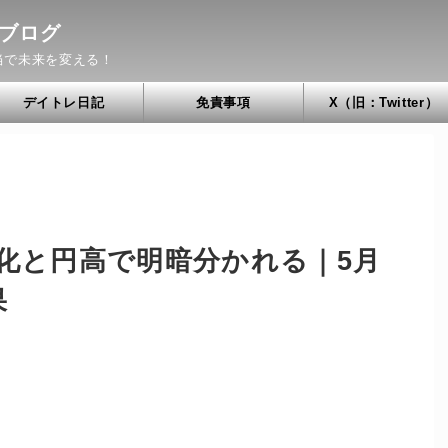
ブログ
当で未来を変える！
デイトレ日記
免責事項
X（旧：Twitter）
鈍化と円高で明暗分かれる｜5月
果