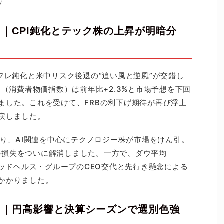
6）
）｜CPI鈍化とテック株の上昇が明暗分
フレ鈍化と米中リスク後退の“追い風と逆風”が交錯し
I（消費者物価指数）は前年比+2.3%と市場予想を下回
ました。これを受けて、FRBの利下げ期待が再び浮上
戻しました。
なり、AI関連を中心にテクノロジー株が市場をけん引。
からの損失をついに解消しました。一方で、ダウ平均
テッドヘルス・グループのCEO交代と先行き懸念による
かかりました。
）｜円高影響と決算シーズンで選別色強