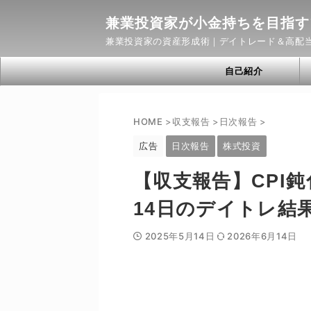
兼業投資家が小金持ちを目指す
兼業投資家の資産形成術｜デイトレード＆高配
自己紹介
HOME
>
収支報告
>
日次報告
>
広告
日次報告
株式投資
【収支報告】CPI
14日のデイトレ結
2025年5月14日
2026年6月14日