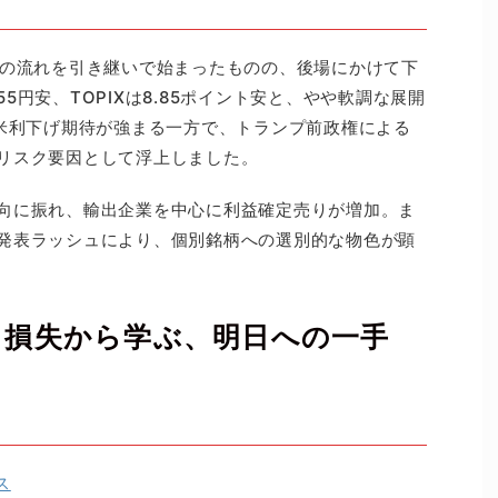
高の流れを引き継いで始まったものの、後場にかけて下
円安、TOPIXは8.85ポイント安と、やや軟調な展開
う米利下げ期待が強まる一方で、トランプ前政権による
リスク要因として浮上しました。
向に振れ、輸出企業を中心に利益確定売りが増加。ま
発表ラッシュにより、個別銘柄への選別的な物色が顕
｜損失から学ぶ、明日への一手
ス