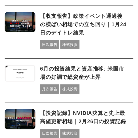
【収支報告】政策イベント通過後
の横ばい相場での立ち回り｜1月24
日のデイトレ結果
日次報告
株式投資
6月の投資結果と資産推移: 米国市
場の好調で総資産が上昇
月次報告
株式投資
【投資記録】NVIDIA決算と史上最
高値更新相場｜2月26日の投資記録
日次報告
株式投資