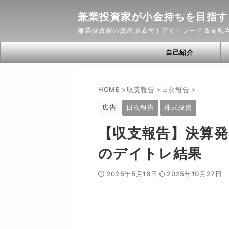
兼業投資家が小金持ちを目指す
兼業投資家の資産形成術｜デイトレード＆高配
自己紹介
HOME
>
収支報告
>
日次報告
>
広告
日次報告
株式投資
【収支報告】決算発
のデイトレ結果
2025年5月16日
2025年10月27日