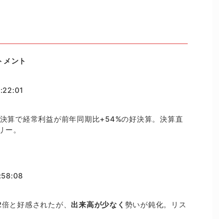
トメント
:22:01
期決算で経常利益が前年同期比+54%の好決算。決算直
リー。
:58:08
2倍と好感されたが、
出来高が少なく
勢いが鈍化。リス