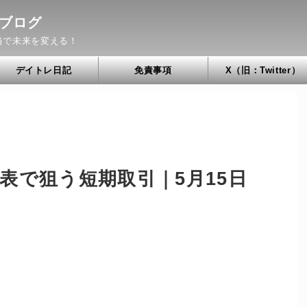
ブログ
当で未来を変える！
デイトレ日記
免責事項
X（旧：Twitter）
表で狙う短期取引｜5月15日