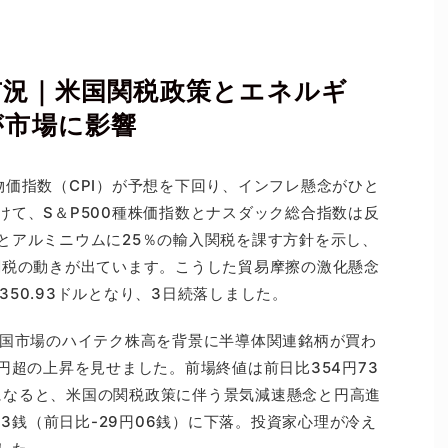
市況｜米国関税政策とエネルギ
が市場に影響
物価指数（CPI）が予想を下回り、インフレ懸念がひと
けて、S＆P500種株価指数とナスダック総合指数は反
とアルミニウムに25％の輸入関税を課す方針を示し、
関税の動きが出ています。こうした貿易摩擦の激化懸念
,350.93ドルとなり、3日続落しました。
米国市場のハイテク株高を背景に半導体関連銘柄が買わ
円超の上昇を見せました。前場終値は前日比354円73
午後になると、米国の関税政策に伴う景気減速懸念と円高進
03銭（前日比-29円06銭）に下落。投資家心理が冷え