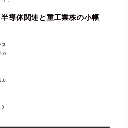
した。
｜半導体関連と重工業株の小幅
クス
0.0
.0
.0