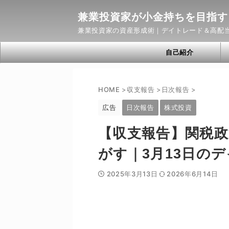
兼業投資家が小金持ちを目指す
兼業投資家の資産形成術｜デイトレード＆高配
自己紹介
HOME
>
収支報告
>
日次報告
>
広告
日次報告
株式投資
【収支報告】関税
がす｜3月13日の
2025年3月13日
2026年6月14日