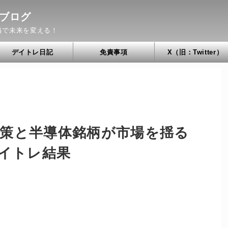
ブログ
当で未来を変える！
デイトレ日記
免責事項
X（旧：Twitter）
政策と半導体銘柄が市場を揺る
デイトレ結果