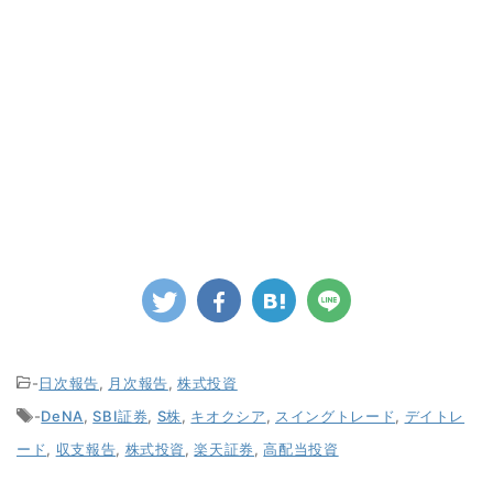
-
日次報告
,
月次報告
,
株式投資
-
DeNA
,
SBI証券
,
S株
,
キオクシア
,
スイングトレード
,
デイトレ
ード
,
収支報告
,
株式投資
,
楽天証券
,
高配当投資