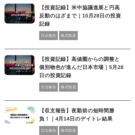
【投資記録】米中協議進展と円高
反動のはざまで｜10月28日の投資
記録
日次報告
株式投資
【投資記録】高値圏からの調整と
個別物色が進んだ日本市場｜5月28
日の投資記録
日次報告
株式投資
【収支報告】夜勤前の短時間勝
負！｜4月14日のデイトレ結果
日次報告
株式投資