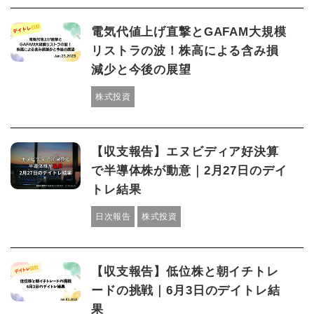
電気代値上げ直撃とGAFAM大規模
リストラの波！株高による含み損
減少と今後の展望
株式投資
【収支報告】エヌビディア好決算
で半導体株が動意｜2月27日のデイ
トレ結果
日次報告
株式投資
【収支報告】低位株と朝イチトレ
ードの挑戦｜6月3日のデイトレ結
果