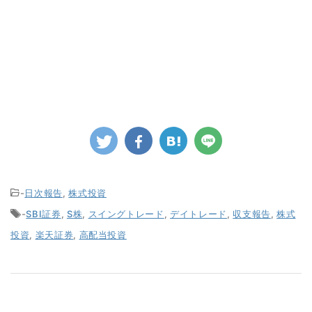
-
日次報告
,
株式投資
-
SBI証券
,
S株
,
スイングトレード
,
デイトレード
,
収支報告
,
株式
投資
,
楽天証券
,
高配当投資