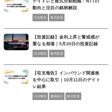
デイトレと株式分割戦略：NTTの
動向と注目の銘柄解説
日次報告
株式投資
【投資記録】金利上昇と警戒感が
重なる相場｜5月20日の投資記録
日次報告
株式投資
【収支報告】インバウンド関連株
を中心に取引｜10月11日のデイト
レ結果
日次報告
書籍紹介
株式投資