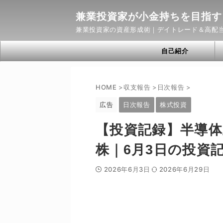
兼業投資家が小金持ちを目指す
兼業投資家の資産形成術｜デイトレード＆高配
自己紹介
HOME
>
収支報告
>
日次報告
>
広告
日次報告
株式投資
【投資記録】半導
株｜6月3日の投資
2026年6月3日
2026年6月29日