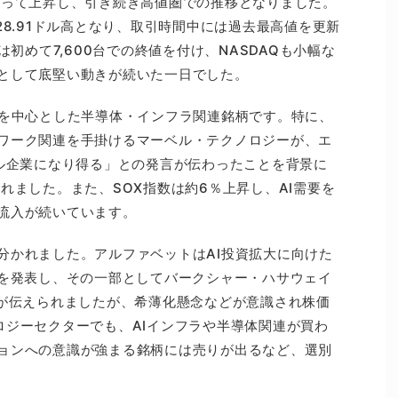
ろって上昇し、引き続き高値圏での推移となりました。
比228.91ドル高となり、取引時間中には過去最高値を更新
は初めて7,600台での終値を付け、NASDAQも小幅な
として底堅い動きが続いた一日でした。
連を中心とした半導体・インフラ関連銘柄です。特に、
ワーク関連を手掛けるマーベル・テクノロジーが、エ
ドル企業になり得る」との発言が伝わったことを背景に
れました。また、SOX指数は約6％上昇し、AI需要を
流入が続いています。
分かれました。アルファベットはAI投資拡大に向けた
画を発表し、その一部としてバークシャー・ハサウェイ
とが伝えられましたが、希薄化懸念などが意識され株価
ロジーセクターでも、AIインフラや半導体関連が買わ
ョンへの意識が強まる銘柄には売りが出るなど、選別