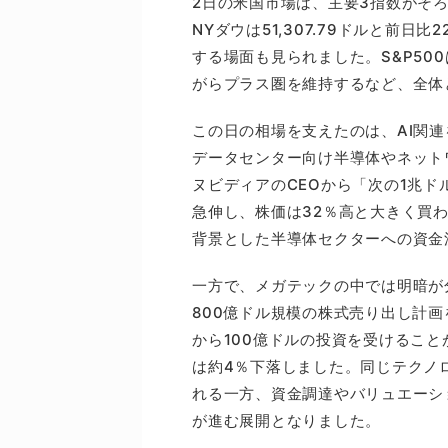
2日の米国市場は、主要3指数がそ
NYダウは51,307.79ドルと前日
する場面も見られました。S&P500
がらプラス圏を維持するなど、全体
この日の相場を支えたのは、AI関
データセンター向け半導体やネット
ヌビディアのCEOから「次の1兆
急伸し、株価は32％高と大きく買わ
背景とした半導体セクターへの資金
一方で、メガテックの中では明暗が
800億ドル規模の株式売り出し計
から100億ドルの投資を受けるこ
は約4％下落しました。同じテクノ
れる一方、資金調達やバリュエーシ
が進む展開となりました。