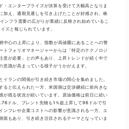
ド・エンタープライズが決算を受けて大幅高となりま
に加え、通期見通しを引き上げたことが好感され、株
AIインフラ需要の広がりが業績に反映され始めているこ
ライズと報じられています。
銘柄中心の上昇により、指数が高値圏にあることへの警
ートフォリオマネージャーからは「特定のテクノロジ
注意が必要」との声もあり、上昇トレンドが続く中で
の意識が高まっている様子がうかがえます。
とイランの関係が引き続き市場の関心を集めました。
すると伝えられた一方、米国側は交渉継続に前向きな
感が残る状況が続いています。原油価格は前日に続い
93.76ドル、ブレント先物も1％超上昇して96ドルで引
インフレや企業コストへの影響が意識される一方、エ
側面もあり、引き続き注目されるテーマとなっていま