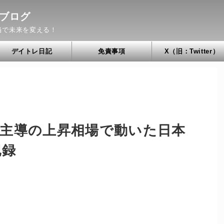
ブログ
当で未来を変える！
デイトレ日記
免責事項
X（旧：Twitter）
体主導の上昇相場で動いた日本
記録