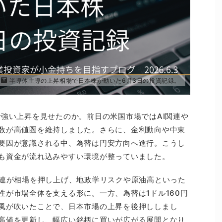
半導体主導の上昇相場で日本株が動いた6月3日の投資記録。
で強い上昇を見せたのか。前日の米国市場ではAI関連や
数が高値圏を維持しました。さらに、金利動向や中東
要因が意識される中、為替は円安方向へ進行。こうし
も資金が流れ込みやすい環境が整っていました。
関連が相場を押し上げ、地政学リスクや原油高といった
性が市場全体を支える形に。一方、為替は1ドル160円
風が吹いたことで、日本市場の上昇を後押ししまし
高値を更新し、幅広い銘柄に買いが広がる展開となり