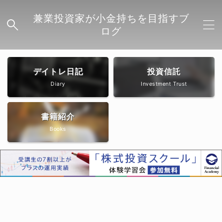
兼業投資家が小金持ちを目指すブ
ログ
デイトレ日記
投資信託
Diary
Investment Trust
書籍紹介
Books