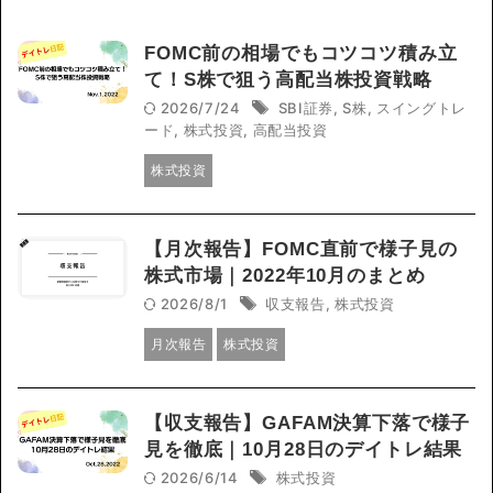
FOMC前の相場でもコツコツ積み立
て！S株で狙う高配当株投資戦略
2026/7/24
SBI証券
,
S株
,
スイングトレ
ード
,
株式投資
,
高配当投資
株式投資
【月次報告】FOMC直前で様子見の
株式市場｜2022年10月のまとめ
2026/8/1
収支報告
,
株式投資
月次報告
株式投資
【収支報告】GAFAM決算下落で様子
見を徹底｜10月28日のデイトレ結果
2026/6/14
株式投資