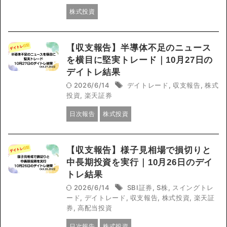
株式投資
【収支報告】半導体不足のニュース
を横目に堅実トレード｜10月27日の
デイトレ結果
2026/6/14
デイトレード
,
収支報告
,
株式
投資
,
楽天証券
日次報告
株式投資
【収支報告】様子見相場で損切りと
中長期投資を実行｜10月26日のデイ
トレ結果
2026/6/14
SBI証券
,
S株
,
スイングトレ
ード
,
デイトレード
,
収支報告
,
株式投資
,
楽天証
券
,
高配当投資
日次報告
株式投資