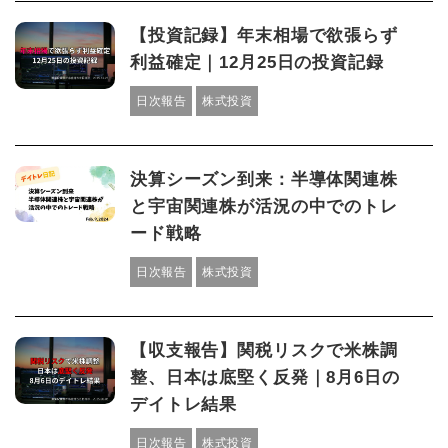
【投資記録】年末相場で欲張らず
利益確定｜12月25日の投資記録
日次報告
株式投資
決算シーズン到来：半導体関連株
と宇宙関連株が活況の中でのトレ
ード戦略
日次報告
株式投資
【収支報告】関税リスクで米株調
整、日本は底堅く反発｜8月6日の
デイトレ結果
日次報告
株式投資