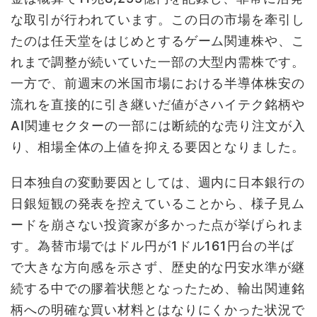
な取引が行われています。この日の市場を牽引し
たのは任天堂をはじめとするゲーム関連株や、こ
れまで調整が続いていた一部の大型内需株です。
一方で、前週末の米国市場における半導体株安の
流れを直接的に引き継いだ値がさハイテク銘柄や
AI関連セクターの一部には断続的な売り注文が入
り、相場全体の上値を抑える要因となりました。
日本独自の変動要因としては、週内に日本銀行の
日銀短観の発表を控えていることから、様子見ム
ードを崩さない投資家が多かった点が挙げられま
す。為替市場ではドル円が1ドル161円台の半ば
で大きな方向感を示さず、歴史的な円安水準が継
続する中での膠着状態となったため、輸出関連銘
柄への明確な買い材料とはなりにくかった状況で