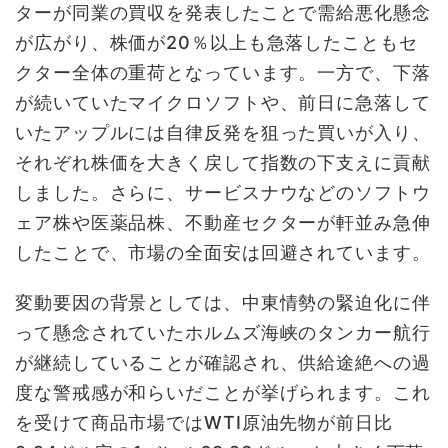
ターが同業の買収を発表したことで需給悪化懸念
が広がり、株価が20％以上も急落したこともセ
クター全体の重荷となっています。一方で、下落
が続いていたマイクロソフトや、前日に急落して
いたアップルには自律反発を狙った買いが入り、
それぞれ株価を大きく戻して指数の下支えに貢献
しました。さらに、サービスナウなどのソフトウ
ェア株や医薬品株、不動産セクターが軒並み急伸
したことで、市場の全面安は回避されています。
変動要因の背景としては、中東情勢の緊迫化に伴
って懸念されていたホルムズ海峡のタンカー航行
が継続していることが確認され、供給途絶への過
度な警戒感が和らいだことが挙げられます。これ
を受けて商品市場ではWTI原油先物が前日比