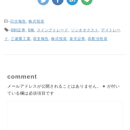
-
日次報告
,
株式投資
-
SBI証券
,
S株
,
スイングトレード
,
ソシオネクスト
,
デイトレー
ド
,
三菱重工業
,
収支報告
,
株式投資
,
楽天証券
,
高配当投資
comment
メールアドレスが公開されることはありません。
※
が付い
ている欄は必須項目です