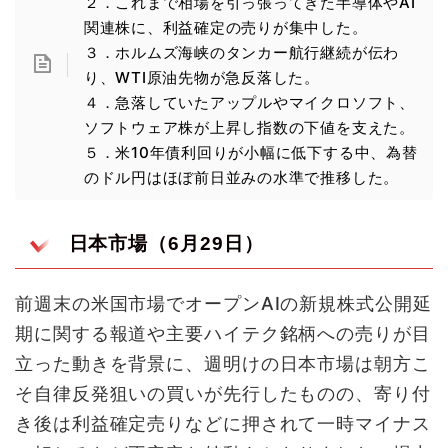
２．これまで相場を引っ張ってきた半導体やAI
関連株に、利益確定の売りが集中した。
３．ホルムズ海峡のタンカー航行継続が伝わ
り、WTI原油先物が急反落した。
４．急落していたアップルやマイクロソフト、
ソフトウェア株が上昇し指数の下値を支えた。
５．米10年債利回りが小幅に低下する中、為替
のドル円はほぼ前日並みの水準で推移した。
日本市場（6月29日）
前週末の米国市場でオープンAIの新規株式公開延
期に関する報道や主要ハイテク銘柄への売りが目
立った動きを背景に、週明けの日本市場は朝方こ
そ自律反発狙いの買いが先行したものの、寄り付
き後は利益確定売りなどに押されて一時マイナス