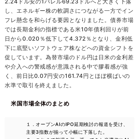
2.24ドル安の1バレル69.23ドルへと大きく下落
し、エネルギー株の軟調さにつながる一方でイン
フレ懸念を和らげる要因となりました。債券市場
では長期金利の指標である米10年債利回りが前
日から0.020％低下して4.372％となり、金利低
下に底堅いソフトウェア株などへの資金シフトを
促しています。為替市場のドル円は日米の金利差
や介入への警戒感が意識される中で膠着感が強
く、前日比0.07円安の161.74円とほぼ横ばいの
水準で取引を終えました。
米国市場全体のまとめ
１．オープンAIのIPO延期検討の報道を受け、
主要3指数が揃って小幅に下落した。