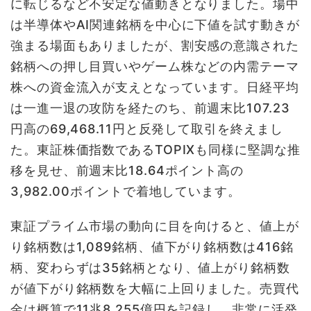
に転じるなど不安定な値動きとなりました。場中
は半導体やAI関連銘柄を中心に下値を試す動きが
強まる場面もありましたが、割安感の意識された
銘柄への押し目買いやゲーム株などの内需テーマ
株への資金流入が支えとなっています。日経平均
は一進一退の攻防を経たのち、前週末比107.23
円高の69,468.11円と反発して取引を終えまし
た。東証株価指数であるTOPIXも同様に堅調な推
移を見せ、前週末比18.64ポイント高の
3,982.00ポイントで着地しています。
東証プライム市場の動向に目を向けると、値上が
り銘柄数は1,089銘柄、値下がり銘柄数は416銘
柄、変わらずは35銘柄となり、値上がり銘柄数
が値下がり銘柄数を大幅に上回りました。売買代
金は概算で11兆8,255億円を記録し、非常に活発