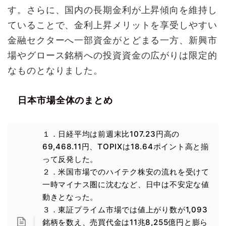
す。さらに、国内の長期金利が上昇傾向を維持し
ていることで、金利上昇メリットを享受しやすい
金融セクターへ一部資金がとどまる一方、新興市
場やグロース銘柄への投資資金の広がりは限定的
なものとなりました。
日本市場全体のまとめ
１．日経平均は前週末比107.23円高の
69,468.11円、TOPIXは18.64ポイント高と揃
って反発した。
２．米国市場でのハイテク株安の流れを受けて
一時マイナス圏に沈むなど、日中は不安定な値
動きとなった。
３．東証プライム市場では値上がり数が1,093
銘柄を数え、売買代金は11兆8,255億円と膨ら