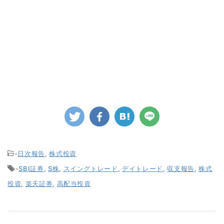
-
日次報告
,
株式投資
-
SBI証券
,
S株
,
スイングトレード
,
デイトレード
,
収支報告
,
株式
投資
,
楽天証券
,
高配当投資