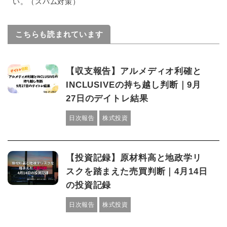
い。（スパム対策）
こちらも読まれています
【収支報告】アルメディオ利確と
INCLUSIVEの持ち越し判断｜9月
27日のデイトレ結果
日次報告
株式投資
【投資記録】原材料高と地政学リ
スクを踏まえた売買判断｜4月14日
の投資記録
日次報告
株式投資