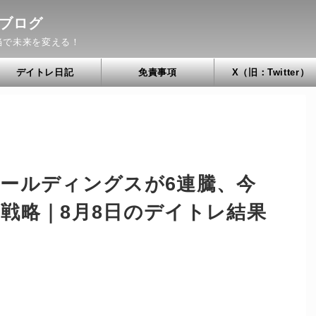
ブログ
当で未来を変える！
デイトレ日記
免責事項
X（旧：Twitter）
ールディングスが6連騰、今
戦略｜8月8日のデイトレ結果