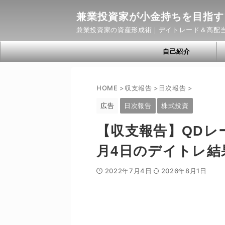
兼業投資家が小金持ちを目指す
兼業投資家の資産形成術｜デイトレード＆高配
自己紹介
HOME
>
収支報告
>
日次報告
>
広告
日次報告
株式投資
【収支報告】QDレ
月4日のデイトレ結
2022年7月4日
2026年8月1日