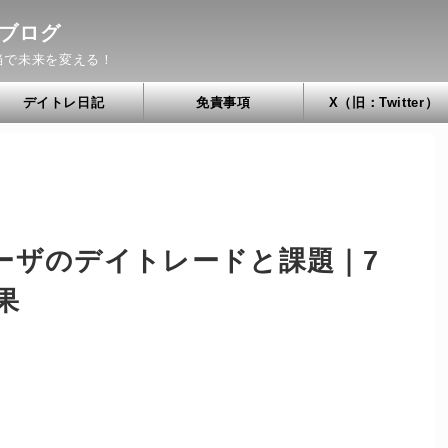
ブログ
当で未来を変える！
デイトレ日記
免責事項
X（旧：Twitter）
ーザのデイトレードと課題｜7
果