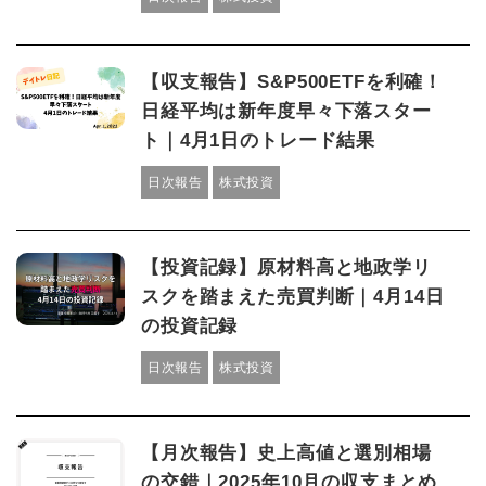
【収支報告】S&P500ETFを利確！
日経平均は新年度早々下落スター
ト｜4月1日のトレード結果
日次報告
株式投資
【投資記録】原材料高と地政学リ
スクを踏まえた売買判断｜4月14日
の投資記録
日次報告
株式投資
【月次報告】史上高値と選別相場
の交錯｜2025年10月の収支まとめ