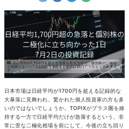
日経平均が1,700円を超える急落を見せる中で、個別株の二極化
が顕著となった7月2日の市場動向と投資記録のアイキャッチ画像で
す。
日本市場は日経平均が1700円を超える記録的な
大暴落に見舞われ、驚かれた個人投資家の方も多
いのではないでしょうか。TOPIXがプラス圏を維
持する一方で日経平均だけが急落するという、非
常に歪な二極化相場を前にして、今後の立ち回り