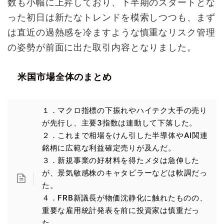
数も小幅に上昇しており、下半期のスタートとな
った初日は新たなトレンドを模索しつつも、まず
は直近の過熱感を冷ますような慎重なリスク管理
の姿勢が前面に出た取引内容となりました。
米国市場全体のまとめ
１．マクロ指標の下振れやハイテク大手の売り
が先行し、主要3指数は連動して下落した。
２．これまで相場をけん引した半導体やAI関連
銘柄に広範な利益確定売りが及んだ。
３．新規事業の好材料を得たメタは急伸した
が、景気敏感株のキャタピラーなどは軟調だっ
た。
４．FRB新議長が物価沈静化に触れたものの、
重要な雇用統計発表を前に投資家は慎重だっ
た。