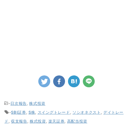
-
日次報告
,
株式投資
-
SBI証券
,
S株
,
スイングトレード
,
ソシオネクスト
,
デイトレー
ド
,
収支報告
,
株式投資
,
楽天証券
,
高配当投資