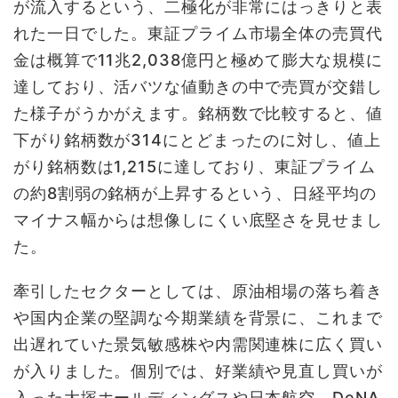
が流入するという、二極化が非常にはっきりと表
れた一日でした。東証プライム市場全体の売買代
金は概算で11兆2,038億円と極めて膨大な規模に
達しており、活バツな値動きの中で売買が交錯し
た様子がうかがえます。銘柄数で比較すると、値
下がり銘柄数が314にとどまったのに対し、値上
がり銘柄数は1,215に達しており、東証プライム
の約8割弱の銘柄が上昇するという、日経平均の
マイナス幅からは想像しにくい底堅さを見せまし
た。
牽引したセクターとしては、原油相場の落ち着き
や国内企業の堅調な今期業績を背景に、これまで
出遅れていた景気敏感株や内需関連株に広く買い
が入りました。個別では、好業績や見直し買いが
入った大塚ホールディングスや日本航空、DeNA