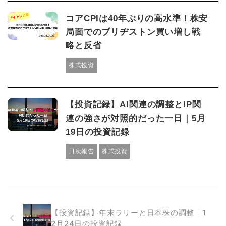
コアCPIは40年ぶりの高水準！株安
局面でのブリヂストン買い増し戦
略と反省
株式投資
【投資記録】AI関連の調整とIP関
連の強さが対照的だった一日｜5月
19日の投資記録
日次報告
株式投資
【投資記録】年末ラリーと日本株の調整｜1
2月24日の投資記録