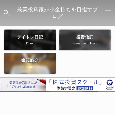
兼業投資家が小金持ちを目指すブ
ログ
デイトレ日記
投資信託
Diary
Investment Trust
書籍紹介
Books