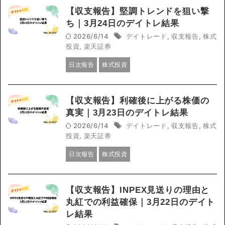
【収支報告】堅調トレンドを狙い撃
ち｜3月24日のデイトレ結果
2026/6/14
デイトレード
,
収支報告
,
株式
投資
,
楽天証券
日次報告
株式投資
【収支報告】利確後に上がる株価の
真実｜3月23日のデイトレ結果
2026/6/14
デイトレード
,
収支報告
,
株式
投資
,
楽天証券
日次報告
株式投資
【収支報告】INPEX見送りの理由と
丸紅での利益確保｜3月22日のデイト
レ結果