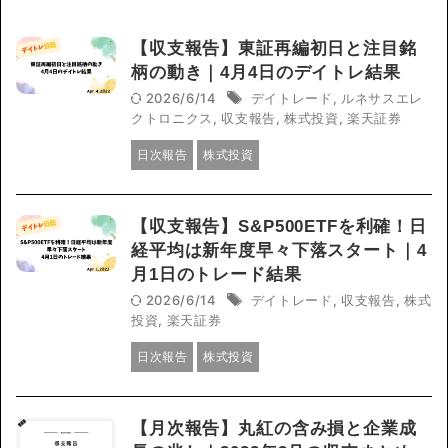
【収支報告】東証再編初日と注目銘
柄の動き｜4月4日のデイトレ結果
2026/6/14
デイトレード
,
ルネサスエレ
クトロニクス
,
収支報告
,
株式投資
,
楽天証券
日次報告
株式投資
【収支報告】S&P500ETFを利確！日
経平均は新年度早々下落スタート｜4
月1日のトレード結果
2026/6/14
デイトレード
,
収支報告
,
株式
投資
,
楽天証券
日次報告
株式投資
【月次報告】丸紅の含み損と企業成